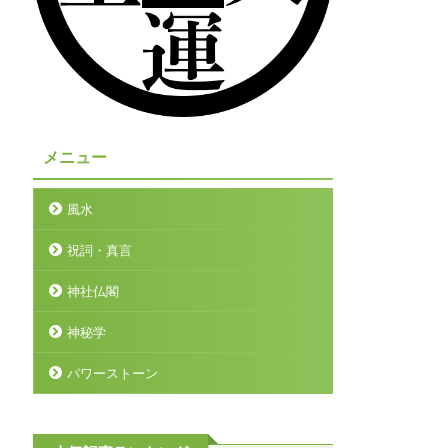
メニュー
風水
祝詞・真言
神社仏閣
神秘学
パワーストーン