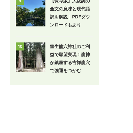
【保存版】大祓詞の
9
全文の意味と現代語
訳を解説｜PDFダウ
ンロードもあり
室生龍穴神社のご利
10
益で願望実現！龍神
が鎮座する吉祥龍穴
で強運をつかむ