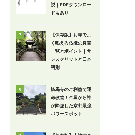
説｜PDFダウンロー
ドもあり
【保存版】お寺でよ
7
く唱える仏様の真言
一覧とポイント｜サ
ンスクリットと日本
語別
鞍馬寺のご利益で運
8
命改善！金星から神
が降臨した京都最強
パワースポット