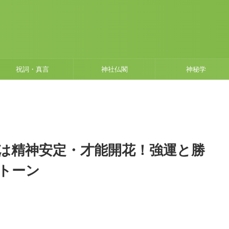
祝詞・真言
神社仏閣
神秘学
は精神安定・才能開花！強運と勝
トーン