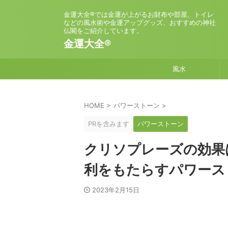
金運大全®では金運が上がるお財布や部屋、トイレ
などの風水術や金運アップグッズ、おすすめの神社
仏閣をご紹介しています。
金運大全®
風水
HOME
>
パワーストーン
>
PRを含みます
パワーストーン
クリソプレーズの効果
利をもたらすパワース
2023年2月15日