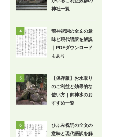
がいるご利益抜群の
神社一覧
龍神祝詞の全文の意
4
味と現代語訳を解説
｜PDFダウンロード
もあり
【保存版】お水取り
5
のご利益と効果的な
使い方｜御神水のお
すすめ一覧
ひふみ祝詞の全文の
6
意味と現代語訳を解