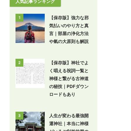
人気記事ランキング
【保存版】強力な邪
1
気払いのやり方と真
言｜部屋の浄化方法
や氣の大原則も解説
【保存版】神社でよ
2
く唱える祝詞一覧と
神様と繋がる古神道
の秘技｜PDFダウン
ロードもあり
人生が変わる最強開
3
運神社｜本当に神様