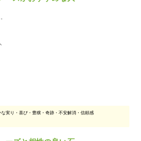
り。
人
かな実り・喜び・豊穣・奇跡・不安解消・信頼感