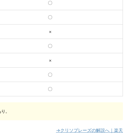
〇
〇
×
〇
×
〇
〇
あり。
→クリソプレーズの解説へ｜楽天