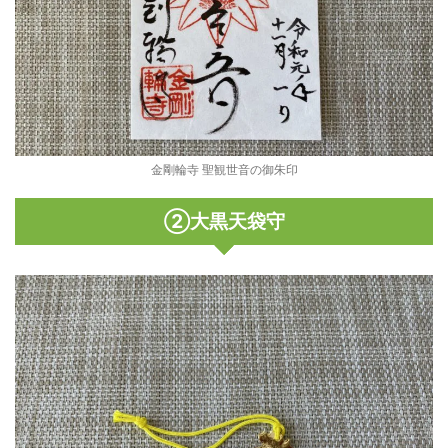
金剛輪寺 聖観世音の御朱印
②大黒天袋守