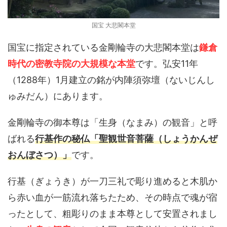
国宝 大悲閣本堂
国宝に指定されている金剛輪寺の大悲閣本堂は
鎌倉
時代の密教寺院の大規模な本堂
です。弘安11年
（1288年）1月建立の銘が内陣須弥壇（ないじんし
ゅみだん）にあります。
金剛輪寺の御本尊は「生身（なまみ）の観音」と呼
ばれる
行基作の秘仏「聖観世音菩薩（しょうかんぜ
おんぼさつ）」
です。
行基（ぎょうき）が一刀三礼で彫り進めると木肌か
ら赤い血が一筋流れ落ちたため、その時点で魂が宿
ったとして、粗彫りのまま本尊として安置されまし