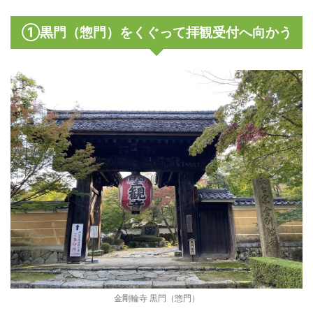
①黒門（惣門）をくぐって拝観受付へ向かう
金剛輪寺 黒門（惣門）