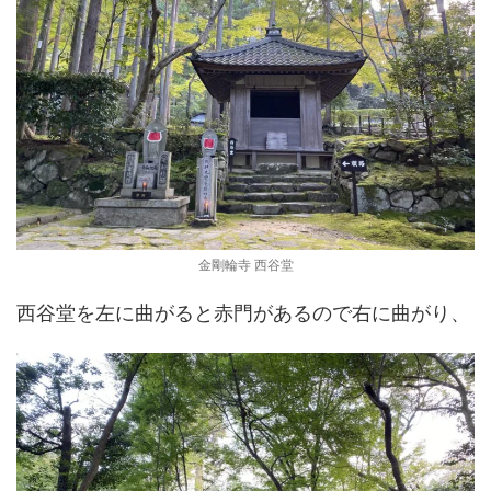
金剛輪寺 西谷堂
西谷堂を左に曲がると赤門があるので右に曲がり、