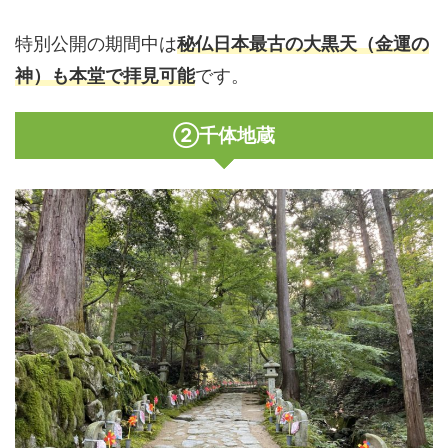
特別公開の期間中は
秘仏日本最古の大黒天（金運の
神）も本堂で拝見可能
です。
②千体地蔵