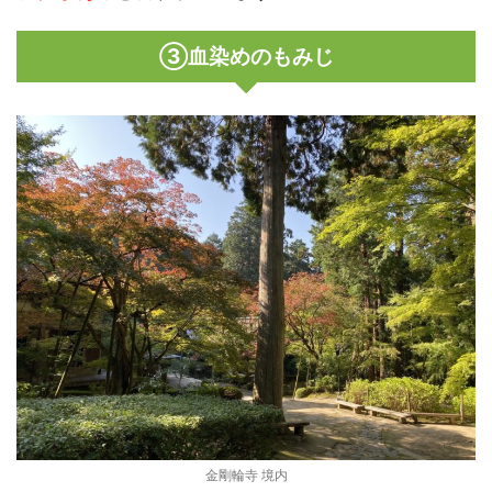
③血染めのもみじ
金剛輪寺 境内