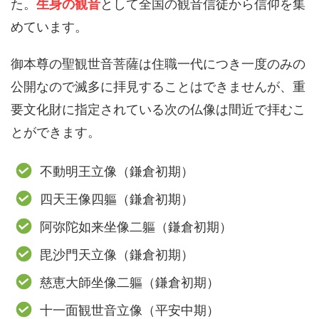
た。
生身の観音
として全国の観音信徒から信仰を集
めています。
御本尊の聖観世音菩薩は住職一代につき一度のみの
公開なので滅多に拝見することはできませんが、重
要文化財に指定されている次の仏像は間近で拝むこ
とができます。
不動明王立像（鎌倉初期）
四天王像四軀（鎌倉初期）
阿弥陀如来坐像二軀（鎌倉初期）
毘沙門天立像（鎌倉初期）
慈恵大師坐像二軀（鎌倉初期）
十一面観世音立像（平安中期）