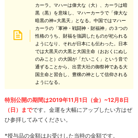
カーラ。マハーは偉大な（大）、カーラは暗
黒（黒）を意味し、マハーカーラで「偉大な
暗黒の神=大黒天」となる。中国ではマハー
カーラの「軍神・戦闘神・財福神」の３つの
性格のうち、財福を強調したものが祀られる
ようになり、それが日本にも伝わった。日本
では大黒天の大黒と大国主命（おおくにぬし
のみこと）の大国が「だいこく」という音で
通ずることから、出雲大社の御祭神である大
国主命と習合し、豊穣の神として信仰される
ようになる。
特別公開の期間は2019年11月1日（金）~12月8日
（日）まで
です。金運を大幅にアップしたい方はぜ
ひ参拝してみてください。
*授与品の金額はお受けした当時の金額です。