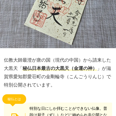
伝教大師最澄が唐の国（現代の中国）から請来した
大黒天「
秘仏日本最古の大黒天（金運の神）
」が滋
賀県愛知郡愛荘町の金剛輪寺（こんごうりんじ）で
特別公開されています。
秘仏とは
特別な日にしか拝むことができない仏像。普
段は厨子（ずし）などに納められ非公開とな