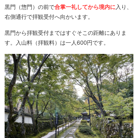
黒門（惣門）の前で
合掌一礼してから境内に
入り、
右側通行で拝観受付へ向かいます。
黒門から拝観受付まではすぐそこの距離にありま
す。入山料（拝観料）は一人600円です。