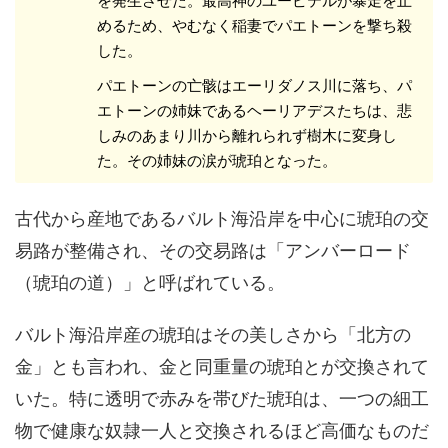
を発生させた。最高神のユーピテルが暴走を止
めるため、やむなく稲妻でパエトーンを撃ち殺
した。
パエトーンの亡骸はエーリダノス川に落ち、パ
エトーンの姉妹であるヘーリアデスたちは、悲
しみのあまり川から離れられず樹木に変身し
た。その姉妹の涙が琥珀となった。
古代から産地であるバルト海沿岸を中心に琥珀の交
易路が整備され、その交易路は「アンバーロード
（琥珀の道）」と呼ばれている。
バルト海沿岸産の琥珀はその美しさから「北方の
金」とも言われ、金と同重量の琥珀とが交換されて
いた。特に透明で赤みを帯びた琥珀は、一つの細工
物で健康な奴隷一人と交換されるほど高価なものだ