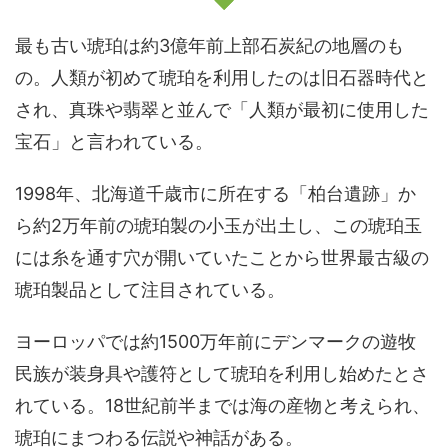
最も古い琥珀は約3億年前上部石炭紀の地層のも
の。人類が初めて琥珀を利用したのは旧石器時代と
され、真珠や翡翠と並んで「人類が最初に使用した
宝石」と言われている。
1998年、北海道千歳市に所在する「柏台遺跡」か
ら約2万年前の琥珀製の小玉が出土し、この琥珀玉
には糸を通す穴が開いていたことから世界最古級の
琥珀製品として注目されている。
ヨーロッパでは約1500万年前にデンマークの遊牧
民族が装身具や護符として琥珀を利用し始めたとさ
れている。18世紀前半までは海の産物と考えられ、
琥珀にまつわる伝説や神話がある。