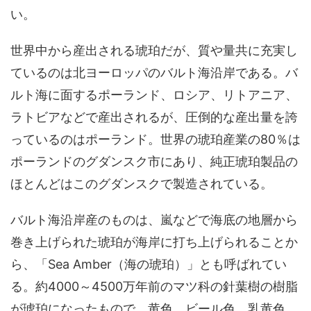
い。
世界中から産出される琥珀だが、質や量共に充実し
ているのは北ヨーロッパのバルト海沿岸である。バ
ルト海に面するポーランド、ロシア、リトアニア、
ラトビアなどで産出されるが、圧倒的な産出量を誇
っているのはポーランド。世界の琥珀産業の80％は
ポーランドのグダンスク市にあり、純正琥珀製品の
ほとんどはこのグダンスクで製造されている。
バルト海沿岸産のものは、嵐などで海底の地層から
巻き上げられた琥珀が海岸に打ち上げられることか
ら、「Sea Amber（海の琥珀）」とも呼ばれてい
る。約4000～4500万年前のマツ科の針葉樹の樹脂
が琥珀になったもので、黄色、ビール色、乳黄色、