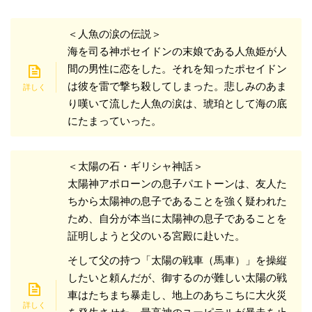
＜人魚の涙の伝説＞
海を司る神ポセイドンの末娘である人魚姫が人
間の男性に恋をした。それを知ったポセイドン
は彼を雷で撃ち殺してしまった。悲しみのあま
り嘆いて流した人魚の涙は、琥珀として海の底
にたまっていった。
＜太陽の石・ギリシャ神話＞
太陽神アポローンの息子パエトーンは、友人た
ちから太陽神の息子であることを強く疑われた
ため、自分が本当に太陽神の息子であることを
証明しようと父のいる宮殿に赴いた。
そして父の持つ「太陽の戦車（馬車）」を操縦
したいと頼んだが、御するのが難しい太陽の戦
車はたちまち暴走し、地上のあちこちに大火災