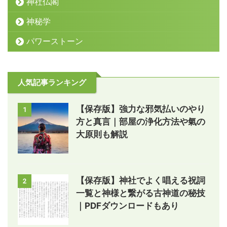
神社仏閣
神秘学
パワーストーン
人気記事ランキング
【保存版】強力な邪気払いのやり
1
方と真言｜部屋の浄化方法や氣の
大原則も解説
【保存版】神社でよく唱える祝詞
2
一覧と神様と繋がる古神道の秘技
｜PDFダウンロードもあり