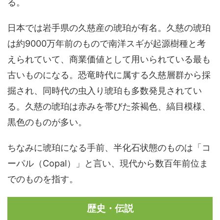
る。
日本では岩手県の久慈産の琥珀が有名。久慈の琥珀
は約9000万年前のもので南洋スギが起源樹種と考
えられていて、商業価値として用いられている最も
古いものになる。恐竜時代に属する久慈層群から採
掘され、同時代の虫入り琥珀も多数発見されてい
る。久慈の琥珀は赤みを帯びた茶褐色、縞目模様、
黒色のものが多い。
ちなみに琥珀になる手前、半化石状態のものは「コ
ーパル（Copal）」と言い、現代から数百年前位ま
でのものを指す。
歴史・伝説