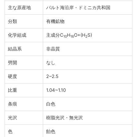
主な原産地
バルト海沿岸・ドミニカ共和国
分類
有機鉱物
化学組成
主成分C
H
O+(H
S)
10
16
2
結晶系
非晶質
劈開
なし
硬度
2~2.5
比重
1.04~1.10
条痕
白色
光沢
樹脂光沢・無光沢
色
飴色