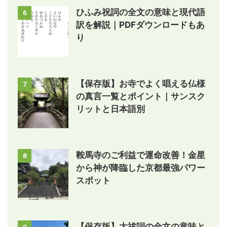
ひふみ祝詞の全文の意味と現代語
6
訳を解説｜PDFダウンロードもあ
り
【保存版】お寺でよく唱える仏様
7
の真言一覧とポイント｜サンスク
リットと日本語別
鞍馬寺のご利益で運命改善！金星
8
から神が降臨した京都最強パワー
スポット
【保存版】大祓詞の全文の意味と