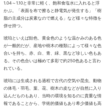
1.04～1.10と非常に軽く、飽和食塩水に入れると浮
かぶ。「表面を布で擦ると静電気が発生する」「樹
脂の主成分は炭素なので燃える」など様々な特徴を
併せ持つ。
琥珀といえば飴色、黄金色のような温かみのある色
が一般的だが、産地や樹木の種類によって様々な色
合いを持ち、赤、白、青、緑、黒など珍しい色もあ
る。その色合いは極めて多彩で約250色あると言わ
れている。
琥珀には生成される過程で古代の空気や昆虫、動物
の体毛・羽毛、葉、花、樹木の皮などが自然に入り
込んだものもあり、当時の環境を知るのに貴重な情
報であることから、学術的価値もあり希少価値も高