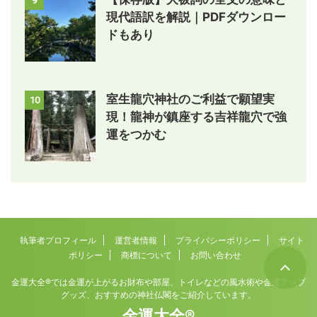
9
現代語訳を解説｜PDFダウンロー
ドもあり
室生龍穴神社のご利益で願望実
10
現！龍神が鎮座する吉祥龍穴で強
運をつかむ
執筆者プロフィール
運営者情報
プライバシーポリシー
サイト
ポリシー
商標について
お問い合わせ
金運大全®では金運が上がるお財布や部屋、トイレなどの風水術や金運アップ
グッズ、おすすめの神社仏閣をご紹介しています。
金運大全®