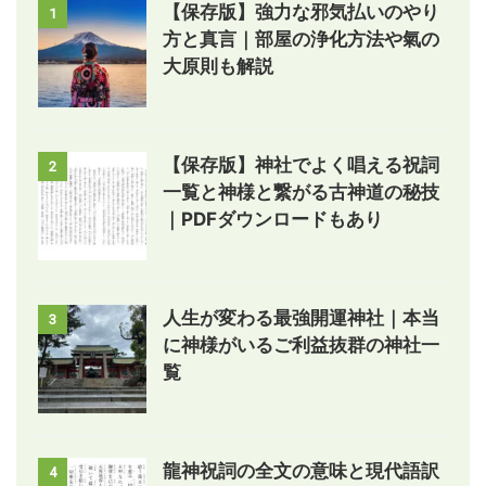
【保存版】強力な邪気払いのやり
1
方と真言｜部屋の浄化方法や氣の
大原則も解説
【保存版】神社でよく唱える祝詞
2
一覧と神様と繋がる古神道の秘技
｜PDFダウンロードもあり
人生が変わる最強開運神社｜本当
3
に神様がいるご利益抜群の神社一
覧
龍神祝詞の全文の意味と現代語訳
4