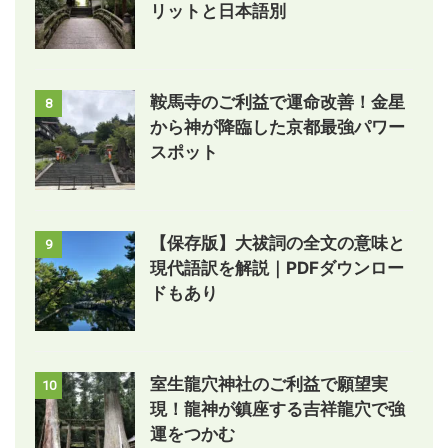
リットと日本語別
鞍馬寺のご利益で運命改善！金星
8
から神が降臨した京都最強パワー
スポット
【保存版】大祓詞の全文の意味と
9
現代語訳を解説｜PDFダウンロー
ドもあり
室生龍穴神社のご利益で願望実
10
現！龍神が鎮座する吉祥龍穴で強
運をつかむ