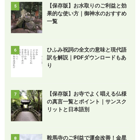
【保存版】お水取りのご利益と効
5
果的な使い方｜御神水のおすすめ
一覧
ひふみ祝詞の全文の意味と現代語
6
訳を解説｜PDFダウンロードもあ
り
【保存版】お寺でよく唱える仏様
7
の真言一覧とポイント｜サンスク
リットと日本語別
鞍馬寺のご利益で運命改善！金星
8