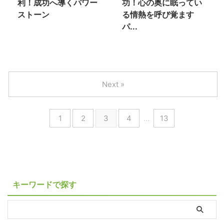
利！成功へ導くパワー
功！心の奥に眠ってい
ストーン
る情熱を呼び覚ます
パ...
Next »
1
2
3
4
…
13
キーワードで探す