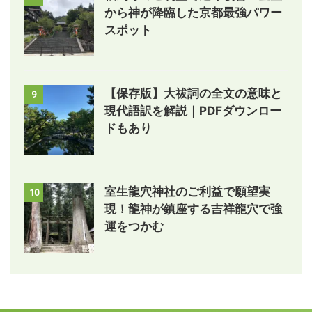
から神が降臨した京都最強パワー
スポット
【保存版】大祓詞の全文の意味と
9
現代語訳を解説｜PDFダウンロー
ドもあり
室生龍穴神社のご利益で願望実
10
現！龍神が鎮座する吉祥龍穴で強
運をつかむ