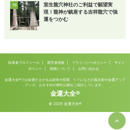
室生龍穴神社のご利益で願望実
10
現！龍神が鎮座する吉祥龍穴で強
運をつかむ
執筆者プロフィール
運営者情報
プライバシーポリシー
サイト
ポリシー
商標について
お問い合わせ
金運大全®では金運が上がるお財布や部屋、トイレなどの風水術や金運アップ
グッズ、おすすめの神社仏閣をご紹介しています。
金運大全®
© 2026 金運大全®