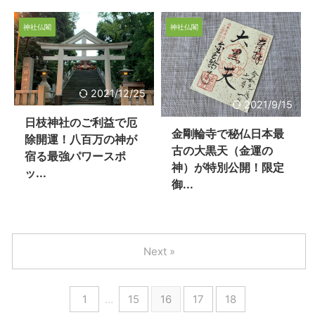
神社仏閣
神社仏閣
2021/12/25
2021/9/15
日枝神社のご利益で厄
金剛輪寺で秘仏日本最
除開運！八百万の神が
古の大黒天（金運の
宿る最強パワースポ
神）が特別公開！限定
ッ...
御...
Next »
1
…
15
16
17
18