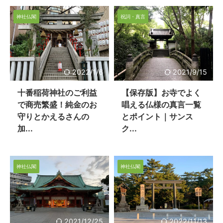
神社仏閣
祝詞・真言
2022/1/6
2021/9/15
十番稲荷神社のご利益
【保存版】お寺でよく
で商売繁盛！純金のお
唱える仏様の真言一覧
守りとかえるさんの
とポイント｜サンス
加...
ク...
神社仏閣
神社仏閣
2021/12/25
2022/11/13