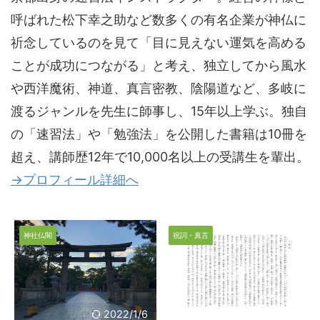
呼ばれた松下幸之助など数多くの有名企業が神仏に
祈念しているのを見て「目に見えない運気を高める
ことが成功につながる」と考え、独立してから風水
や西洋魔術、神道、真言密教、陰陽道など、多岐に
渡るジャンルを先生に師事し、15年以上学ぶ。独自
の「速習法」や「勉強法」を公開した書籍は10冊を
超え、講師歴12年で10,000名以上の受講生を輩出。
→プロフィール詳細へ
神社仏閣
祝詞・真言
2021/12/27
2022/1/6