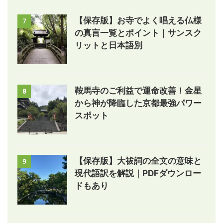
【保存版】お寺でよく唱える仏様
7
の真言一覧とポイント｜サンスク
リットと日本語別
鞍馬寺のご利益で運命改善！金星
8
から神が降臨した京都最強パワー
スポット
【保存版】大祓詞の全文の意味と
9
現代語訳を解説｜PDFダウンロー
ドもあり