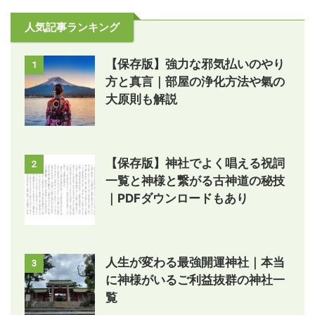
人気記事ランキング
【保存版】強力な邪気払いのやり
1
方と真言｜部屋の浄化方法や氣の
大原則も解説
【保存版】神社でよく唱える祝詞
2
一覧と神様と繋がる古神道の秘技
｜PDFダウンロードもあり
人生が変わる最強開運神社｜本当
3
に神様がいるご利益抜群の神社一
覧