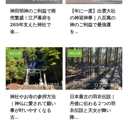
神田明神のご利益で商
【年に一度】出雲大社
売繁盛！江戸幕府を
の神迎神事｜八百萬の
265年支えた神社で
神のご利益で最強運
金...
を...
神社仏閣
神社仏閣
2021/9/15
2021/9/15
神社やお寺の参拝方法
日本最古の羽衣伝説｜
｜神仏に愛されて願い
丹後に伝わる２つの羽
事が叶いやすくなる
衣伝説と天女が舞い
古...
降...