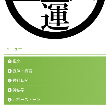
メニュー
風水
祝詞・真言
神社仏閣
神秘学
パワーストーン