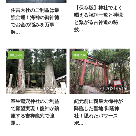
【保存版】神社でよく
住吉大社のご利益は最
唱える祝詞一覧と神様
強金運！海神の御神徳
と繋がる古神道の秘
でお金の悩みを万事
技...
解...
神社仏閣
神社仏閣
2022/10/6
2021/9/15
室生龍穴神社のご利益
紀元前に鴨皇大御神が
で願望実現！龍神が鎮
降臨した聖地 御蔭神
座する吉祥龍穴で強
社！隠れたパワース
運...
ポ...