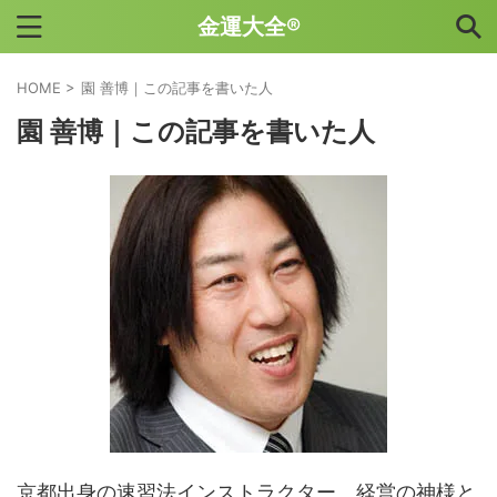
金運大全®
HOME
>
園 善博｜この記事を書いた人
園 善博｜この記事を書いた人
京都出身の速習法インストラクター。経営の神様と